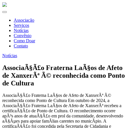
Associação
Serviços
Notícias
Convênio
Como Doar
Contato
Notícias
AssociaÃ§Ã£o Fraterna LaÃ§os de Afeto
de XanxerÃª Ã© reconhecida como Ponto
de Cultura
AssociaÃ§Ã£o Fraterna LaÃ§os de Afeto de XanxerÃª Ã©
reconhecida como Ponto de Cultura Em outubro de 2024, a
AssociaÃ§Ã£o Fraterna LaÃ§os de Afeto de XanxerÃª recebeu a
certificaÃ§Ã£o de Ponto de Cultura. O reconhecimento ocorre
apÃ³s anos de atuaÃ§Ã£o em prol da comunidade, desenvolvendo
aÃ§Ãµes para apoiar famÃ­lias carentes no municÃ­pio. A
certificaÃ§Ã£o foi concedida pela Secretaria de Cidadania e