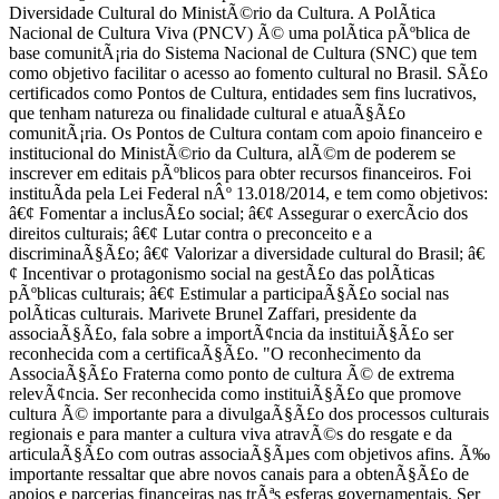
Diversidade Cultural do MinistÃ©rio da Cultura. A PolÃ­tica
Nacional de Cultura Viva (PNCV) Ã© uma polÃ­tica pÃºblica de
base comunitÃ¡ria do Sistema Nacional de Cultura (SNC) que tem
como objetivo facilitar o acesso ao fomento cultural no Brasil. SÃ£o
certificados como Pontos de Cultura, entidades sem fins lucrativos,
que tenham natureza ou finalidade cultural e atuaÃ§Ã£o
comunitÃ¡ria. Os Pontos de Cultura contam com apoio financeiro e
institucional do MinistÃ©rio da Cultura, alÃ©m de poderem se
inscrever em editais pÃºblicos para obter recursos financeiros. Foi
instituÃ­da pela Lei Federal nÂº 13.018/2014, e tem como objetivos:
â€¢ Fomentar a inclusÃ£o social; â€¢ Assegurar o exercÃ­cio dos
direitos culturais; â€¢ Lutar contra o preconceito e a
discriminaÃ§Ã£o; â€¢ Valorizar a diversidade cultural do Brasil; â€
¢ Incentivar o protagonismo social na gestÃ£o das polÃ­ticas
pÃºblicas culturais; â€¢ Estimular a participaÃ§Ã£o social nas
polÃ­ticas culturais. Marivete Brunel Zaffari, presidente da
associaÃ§Ã£o, fala sobre a importÃ¢ncia da instituiÃ§Ã£o ser
reconhecida com a certificaÃ§Ã£o. "O reconhecimento da
AssociaÃ§Ã£o Fraterna como ponto de cultura Ã© de extrema
relevÃ¢ncia. Ser reconhecida como instituiÃ§Ã£o que promove
cultura Ã© importante para a divulgaÃ§Ã£o dos processos culturais
regionais e para manter a cultura viva atravÃ©s do resgate e da
articulaÃ§Ã£o com outras associaÃ§Ãµes com objetivos afins. Ã‰
importante ressaltar que abre novos canais para a obtenÃ§Ã£o de
apoios e parcerias financeiras nas trÃªs esferas governamentais. Ser