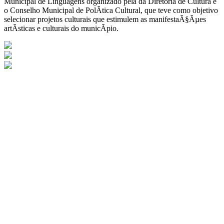
Municipal de Linguagens organizado pela da Diretoria de Cultura e
o Conselho Municipal de PolÃ­tica Cultural, que teve como objetivo
selecionar projetos culturais que estimulem as manifestaÃ§Ãµes
artÃ­sticas e culturais do municÃ­pio.